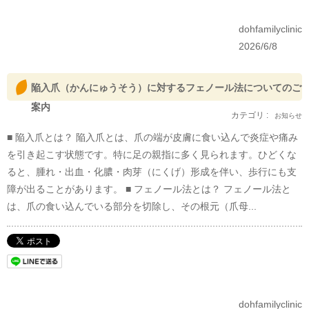
dohfamilyclinic
2026/6/8
陥入爪（かんにゅうそう）に対するフェノール法についてのご
案内
カテゴリ :
お知らせ
■ 陥入爪とは？ 陥入爪とは、爪の端が皮膚に食い込んで炎症や痛み
を引き起こす状態です。特に足の親指に多く見られます。ひどくな
ると、腫れ・出血・化膿・肉芽（にくげ）形成を伴い、歩行にも支
障が出ることがあります。 ■ フェノール法とは？ フェノール法と
は、爪の食い込んでいる部分を切除し、その根元（爪母...
dohfamilyclinic