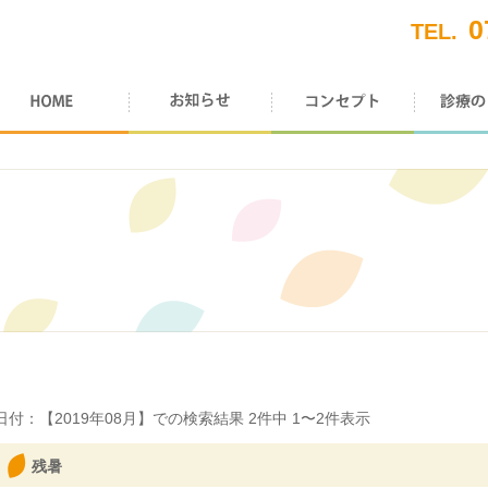
0
TEL.
日付：【
2019年08月
】での検索結果
2
件中
1〜2
件表示
残暑