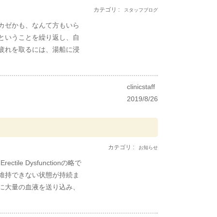
カテゴリ :
スタッフブログ
カゼかも、なんて方もいら
ということを繰り返し、自
疲れを取るには、湯船に浸
clinicstaff
2019/8/26
カテゴリ :
お知らせ
e Dysfunctionの略で
維持できない状態が持続ま
に大量の血液を送り込み、