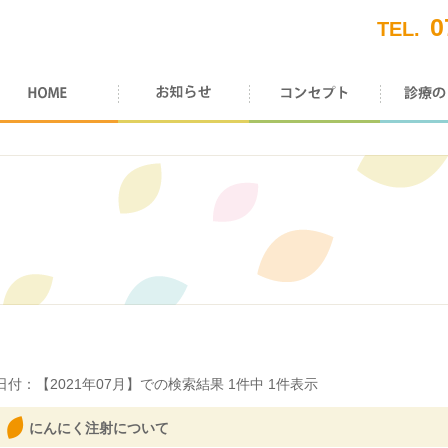
0
TEL.
日付：【
2021年07月
】での検索結果
1
件中
1
件表示
にんにく注射について