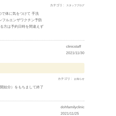
カテゴリ :
スタッフブログ
ので体に気をつけて 手洗
インフルエンザワクチン予防
ている方は予約日時を間違えず
clinicstaff
2021/11/30
カテゴリ :
お知らせ
約開始分）をもちまして終了
dohfamilyclinic
2021/11/25